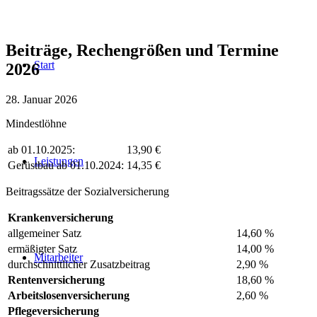
Beiträge, Rechengrößen und Termine
Start
2026
28. Januar 2026
Mindestlöhne
ab 01.10.2025:
13,90 €
Leistungen
Gerüstbau ab 01.10.2024:
14,35 €
Beitragssätze der Sozialversicherung
Krankenversicherung
allgemeiner Satz
14,60 %
ermäßigter Satz
14,00 %
Mitarbeiter
durchschnittlicher Zusatzbeitrag
2,90 %
Rentenversicherung
18,60 %
Arbeitslosenversicherung
2,60 %
Pflegeversicherung