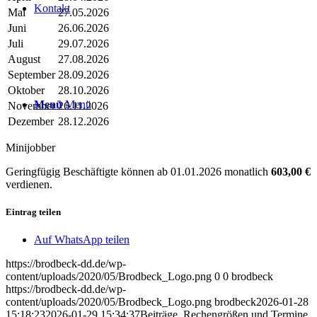
Kontakt
Mai
27.05.2026
Juni
26.06.2026
Juli
29.07.2026
August
27.08.2026
September
28.09.2026
Oktober
28.10.2026
Menü
Menü
November
26.11.2026
Dezember
28.12.2026
Minijobber
Geringfügig Beschäftigte können ab 01.01.2026 monatlich
603,00 €
verdienen.
Eintrag teilen
Auf WhatsApp teilen
https://brodbeck-dd.de/wp-
content/uploads/2020/05/Brodbeck_Logo.png
0
0
brodbeck
https://brodbeck-dd.de/wp-
content/uploads/2020/05/Brodbeck_Logo.png
brodbeck
2026-01-28
15:18:23
2026-01-29 15:34:37
Beiträge, Rechengrößen und Termine