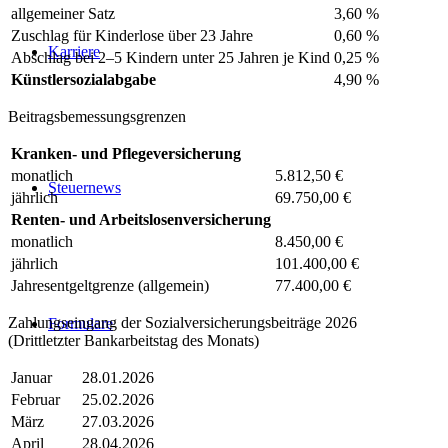
allgemeiner Satz
3,60 %
Zuschlag für Kinderlose über 23 Jahre
0,60 %
Karriere
Abschlag bei 2–5 Kindern unter 25 Jahren je Kind
0,25 %
Künstlersozialabgabe
4,90 %
Beitragsbemessungsgrenzen
Kranken- und Pflegeversicherung
monatlich
5.812,50 €
Steuernews
jährlich
69.750,00 €
Renten- und Arbeitslosenversicherung
monatlich
8.450,00 €
jährlich
101.400,00 €
Jahresentgeltgrenze (allgemein)
77.400,00 €
Zahlungseingang der Sozialversicherungsbeiträge 2026
Formulare
(Drittletzter Bankarbeitstag des Monats)
Januar
28.01.2026
Februar
25.02.2026
März
27.03.2026
April
28.04.2026